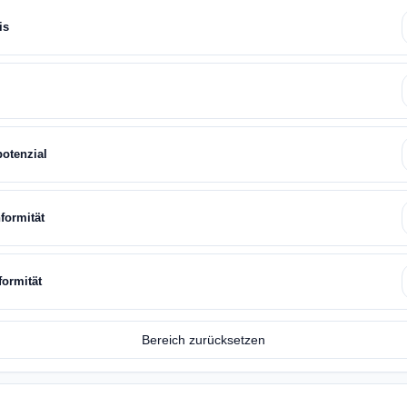
is
potenzial
formität
formität
Bereich zurücksetzen