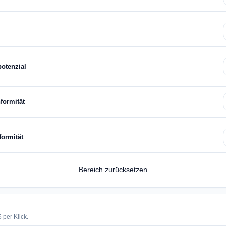
potenzial
formität
formität
Bereich zurücksetzen
 per Klick.