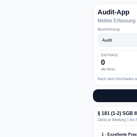
Audit-App
Mobile Erfassung 
Bezeichnung
EINTRÄGE
0
alle Klicks
Nach dem Hochladen auf
§ 181 (1-2) SGB II
Zähle je Wertung 1 bis 5
1 - Exzellente Prax