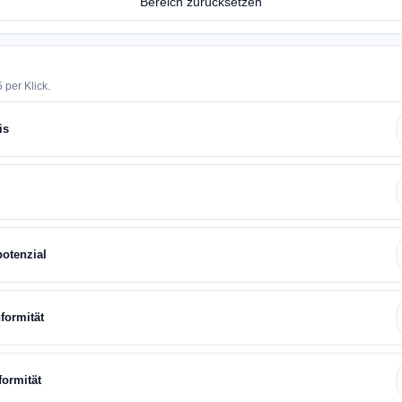
Bereich zurücksetzen
 per Klick.
is
potenzial
formität
formität