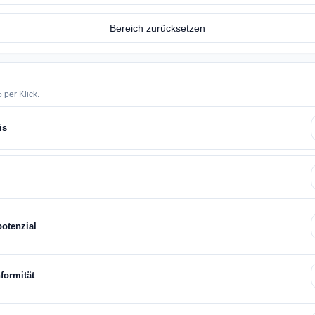
Bereich zurücksetzen
 per Klick.
is
potenzial
formität