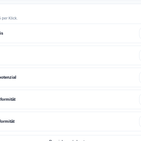
 per Klick.
is
potenzial
formität
formität