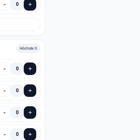
-
+
0
Höchste 0
-
+
0
-
+
0
-
+
0
-
+
0