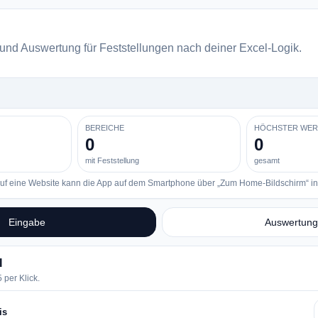
und Auswertung für Feststellungen nach deiner Excel-Logik.
BEREICHE
HÖCHSTER WER
0
0
mit Feststellung
gesamt
 eine Website kann die App auf dem Smartphone über „Zum Home-Bildschirm“ inst
Eingabe
Auswertung
I
 per Klick.
is