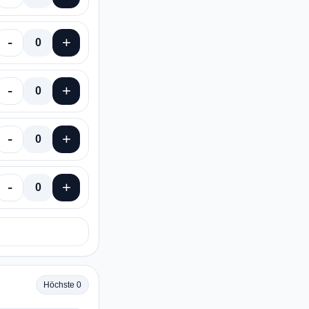
-
+
0
-
+
0
-
+
0
-
+
0
Höchste 0