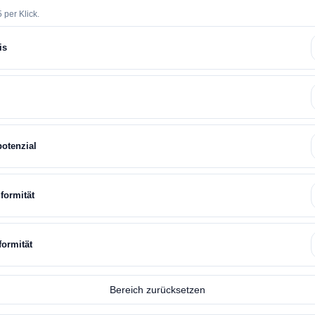
 per Klick.
is
potenzial
formität
formität
Bereich zurücksetzen