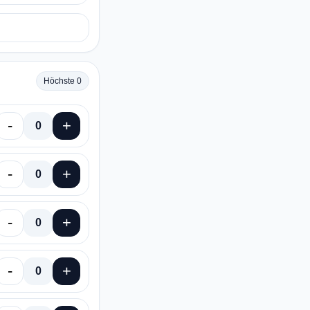
Höchste 0
-
+
0
-
+
0
-
+
0
-
+
0