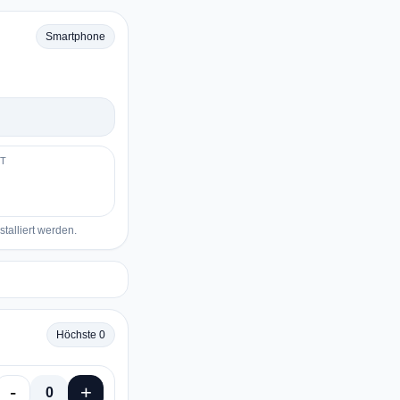
Smartphone
T
alliert werden.
Höchste 0
-
+
0