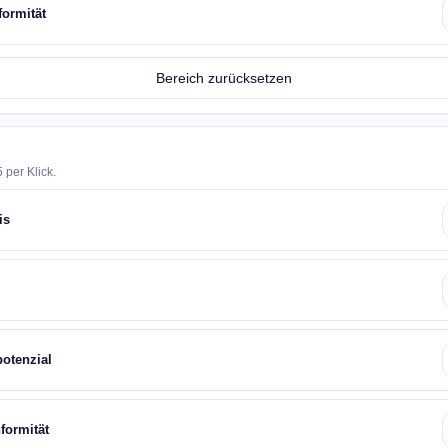
formität
Bereich zurücksetzen
 per Klick.
is
potenzial
formität